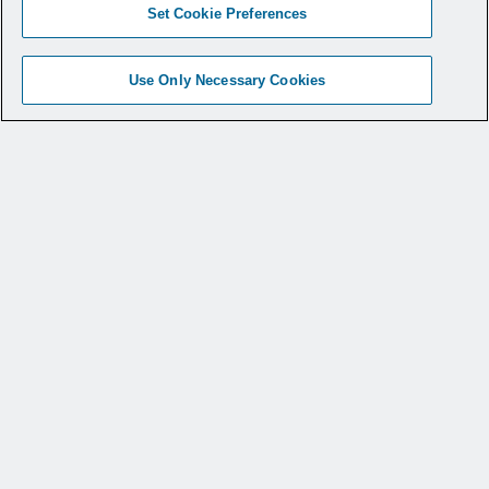
Erfahren Sie mehr
Set Cookie Preferences
Use Only Necessary Cookies
Produktvideos zum
knotenlosen Fadenanker