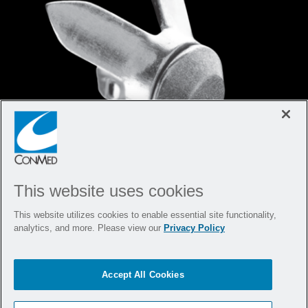
This website uses cookies
UltraFix
knotenloser
®
This website utilizes cookies to enable essential site functionality,
MiniMite
Fadenanker
®
analytics, and more. Please view our
Privacy Policy
Klein und sicher
Accept All Cookies