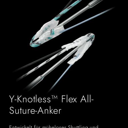
Y-Knotless™ Flex All-
Suture-Anker
Entwickelt für müheloses Shuttling und