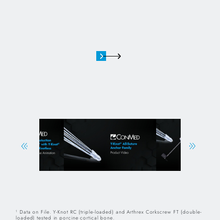
Data on File. Y-Knot RC (triple-loaded) and Arthrex Corkscrew FT (double-
1
loaded) tested in porcine cortical bone.