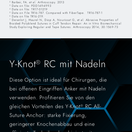
Barber, FA. et al. Arthroscopy. 2013
2
Data on file: PDD1494993
3
Data on file: TR17-01219
4
Data on File TR16-787. Compared with FiberTape. TR16-787-1
5
Data on file TR16-219.
6
Deranlot J, Maurel N, Diop A, Nourissat G, et al. Abrasive Properties of
7
Braided Polyblend Sutures in Cuff Tendon Repair: An in Vitro Biomechanical
Study Exploring Regular and Tape Sutures. Arthroscopy 2014; 30:1569-73
Y-Knot
RC mit Nadeln
®
Diese Option ist ideal für Chirurgen, die
bei offenen Eingriffen Anker mit Nadeln
verwenden. Profitieren Sie von den
gleichen Vorteilen des Y-Knot
RC All-
®
Suture Anchor: starke Fixierung,
geringerer Knochenabbau und eine