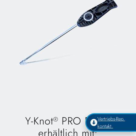
Y-Knot
PRO RC ist
®
Vertriebs-Rep.
kontakt.
erhältlich mit: