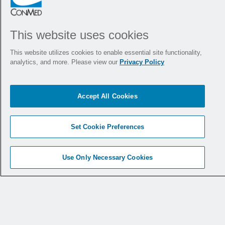
This website uses cookies
This website utilizes cookies to enable essential site functionality,
analytics, and more. Please view our
Privacy Policy
Chirurgische und medizinische
Instrumente
Accept All Cookies
Set Cookie Preferences
Use Only Necessary Cookies
Cholezystektomie mit niedrigem Insufflationsdruck – Verwendung eines
1
Insufflationsmanagementsystems im Vergleich zum Standard-CO2-
Pneumoperitoneum. Rashid M. Kikhia MD, Kristie Price, Vamsi Alli MD,
Aurora Pryor MD, Gerald Gracia MD, Jerry Rubano MD, Jessica Schnur MD,
Dana Telem MD. SAGES Published Abstract.