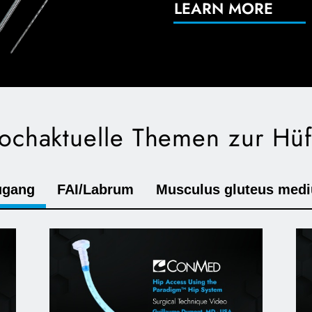
LEARN MORE
ochaktuelle Themen zur Hüf
ugang
FAI/Labrum
Musculus gluteus medi