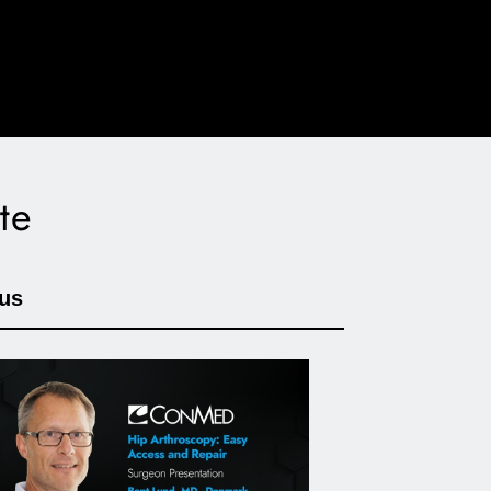
te
us