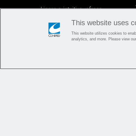
Ligero e intuitivo, ofrece
control y fiabilidad para
This website uses c
procedimientos de hombro,
This website utilizes cookies to enabl
rodilla y tobillo
analytics, and more. Please view ou
Más información