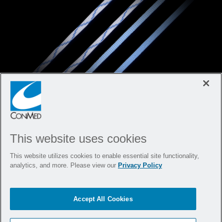
Hi-Fi
Nahtmaterial, Band
®
und Klebeband
This website uses cookies
This website utilizes cookies to enable essential site functionality,
analytics, and more. Please view our
Privacy Policy
Optimale Knotenfestigkeit und Sehnen-
Knochen-Verbindung
Accept All Cookies
Erfahren Sie mehr