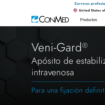
Carreras profesi
United States o
Productos
Veni-Gard
®
Apósito de estabili
intravenosa
Para una fijación definit