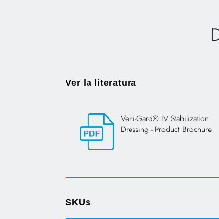
D
Ver la literatura
Veni-Gard® IV Stabilization
Dressing - Product Brochure
Opens in a new tab
SKUs