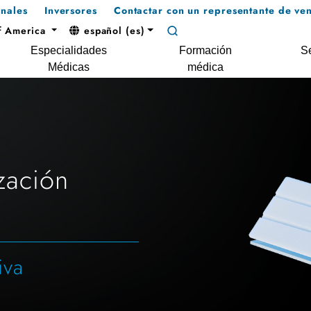
onales
Inversores
Contactar con un representante de ven
f America
español (es)
Especialidades
Formación
Se
Médicas
médica
zación
iva