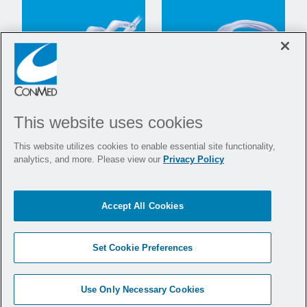
This website uses cookies
Lápices de
Soluciones y
This website utilizes cookies to enable essential site functionality,
humo,
accesorios
analytics, and more. Please view our
Privacy Policy
adaptadores y
laparoscópicos
tubos abiertos
Accept All Cookies
y preservar la
visualización
Para adaptarse a sus
Set Cookie Preferences
necesidades y su
técnica
Use Only Necessary Cookies