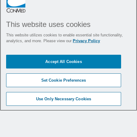
This website uses cookies
This website utilizes cookies to enable essential site functionality,
Missouri Osteochondral Preservation
analytics, and more. Please view our
Privacy Policy
System (MOPS) - Product Video
Accept All Cookies
Set Cookie Preferences
¿La fuerza
Use Only Necessary Cookies
neumática le