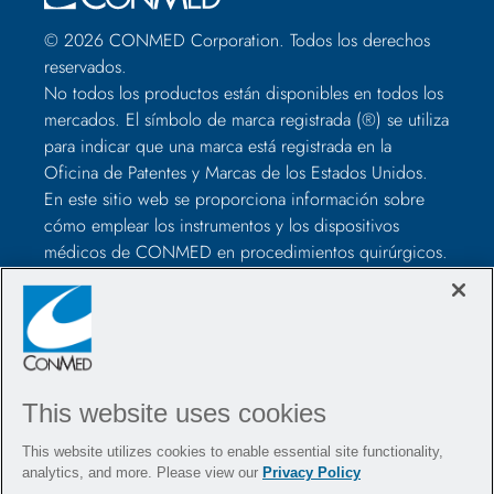
© 2026 CONMED Corporation. Todos los derechos
reservados.
No todos los productos están disponibles en todos los
mercados. El símbolo de marca registrada (®) se utiliza
para indicar que una marca está registrada en la
Oficina de Patentes y Marcas de los Estados Unidos.
En este sitio web se proporciona información sobre
cómo emplear los instrumentos y los dispositivos
médicos de CONMED en procedimientos quirúrgicos.
No son recomendaciones médicas, con lo que los
profesionales sanitarios deben juzgar según su criterio
antes de utilizarlos para tratar a cada paciente. Los
profesionales sanitarios deberán formarse en el uso de
dichos dispositivos antes de la cirugía, además de
consultar siempre los elementos incluidos en el
This website uses cookies
paquete, el etiquetado de los productos y las
This website utilizes cookies to enable essential site functionality,
instrucciones de uso, incluidas las instrucciones de
analytics, and more. Please view our
Privacy Policy
limpieza y esterilización (si corresponde), antes de