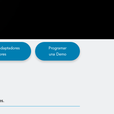
 adaptadores
Programar
ores
una Demo
es.