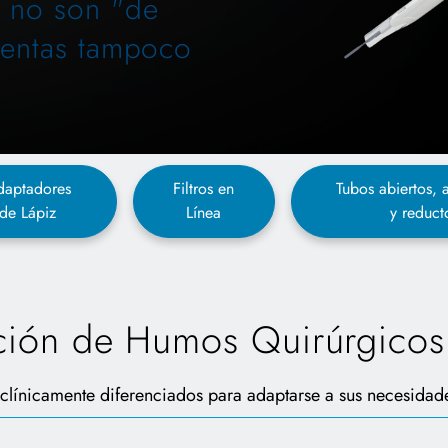
s no son "de
mientas tampoco
daptadores
Filtros en
Tubos abiertos,
de Lápiz
Línea
y reduct
ción de Humos Quirúrgicos
ínicamente diferenciados para adaptarse a sus necesidad