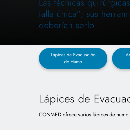
Las técnicas quirúrgica
talla única"; sus herra
deberían serlo
Lápices de Evacuación
A
de Humo
Lápices de Evacua
CONMED ofrece varios lápices de humo cl