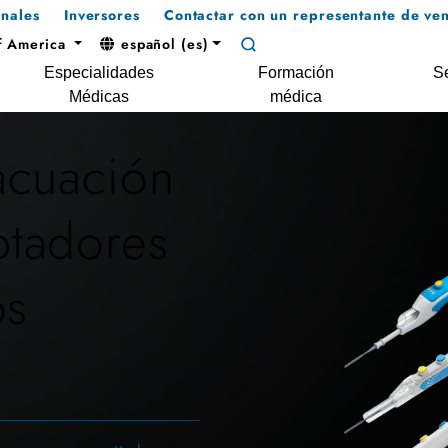
onales
Inversores
Contactar con un representante de ven
f America
español (es)
Especialidades
Formación
Se
Médicas
médica
acuación
tadores
os