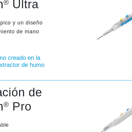
n
Ultra
®
pico y un diseño
miento de mano
mo creado en la
extractor de humo
ación de
n
Pro
®
able