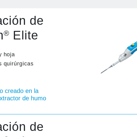
ación de
n
Elite
®
y hoja
s quirúrgicas
o creado en la
extractor de humo
ación de