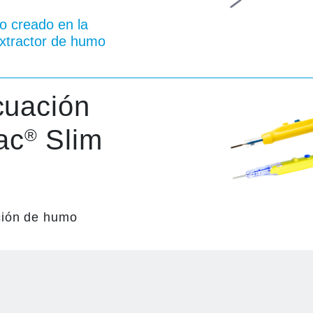
o creado en la
extractor de humo
cuación
ac
Slim
®
ción de humo