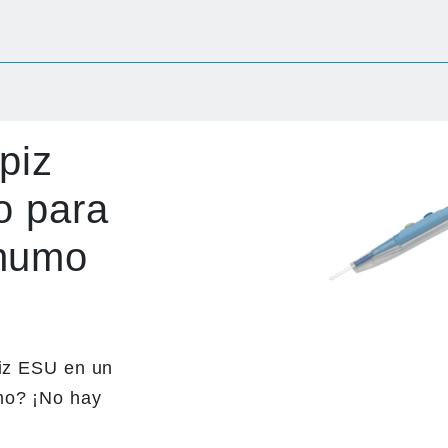
piz
o para
 humo
piz ESU en un
mo? ¡No hay