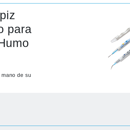
piz
o para
 Humo
e mano de su