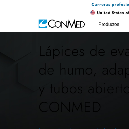
Carreras profesi
United States o
Productos
Lápices de ev
de humo, adap
y tubos abiert
CONMED