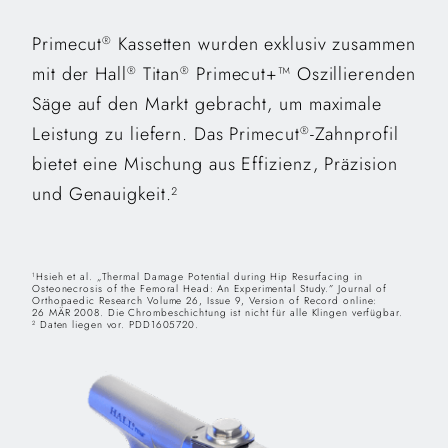
Primecut
Kassetten wurden exklusiv zusammen
®
mit der Hall
Titan
Primecut+™ Oszillierenden
®
®
Säge auf den Markt gebracht, um maximale
Leistung zu liefern. Das Primecut
-Zahnprofil
®
bietet eine Mischung aus Effizienz, Präzision
und Genauigkeit.²
Hsieh et al. „Thermal Damage Potential during Hip Resurfacing in
1
Osteonecrosis of the Femoral Head: An Experimental Study.” Journal of
Orthopaedic Research Volume 26, Issue 9, Version of Record online:
26 MÄR 2008. Die Chrombeschichtung ist nicht für alle Klingen verfügbar.
Daten liegen vor. PDD1605720.
2