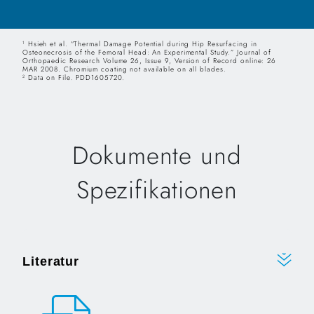
Hsieh et al. “Thermal Damage Potential during Hip Resurfacing in
1
Osteonecrosis of the Femoral Head: An Experimental Study.” Journal of
Orthopaedic Research Volume 26, Issue 9, Version of Record online: 26
MAR 2008. Chromium coating not available on all blades.
Data on File. PDD1605720.
2
Dokumente und
Spezifikationen
Literatur