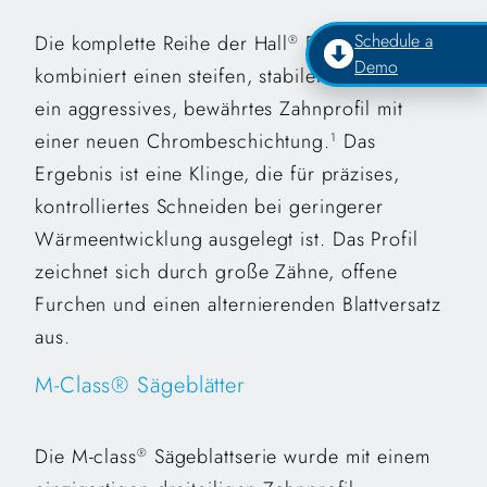
Schedule a
Die komplette Reihe der Hall
Pro Klingen
®
Demo
kombiniert einen steifen, stabilen Körper und
ein aggressives, bewährtes Zahnprofil mit
einer neuen Chrombeschichtung.
Das
1
Ergebnis ist eine Klinge, die für präzises,
kontrolliertes Schneiden bei geringerer
Wärmeentwicklung ausgelegt ist. Das Profil
zeichnet sich durch große Zähne, offene
Furchen und einen alternierenden Blattversatz
aus.
M-Class® Sägeblätter
Die M-class
Sägeblattserie wurde mit einem
®