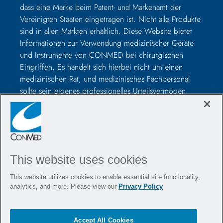
dass eine Marke beim Patent- und Markenamt der
Vereinigten Staaten eingetragen ist. Nicht alle Produkte
sind in allen Märkten erhältlich. Diese Website bietet
Informationen zur Verwendung medizinischer Geräte
und Instrumente von CONMED bei chirurgischen
Eingriffen. Es handelt sich hierbei nicht um einen
medizinischen Rat, und medizinisches Fachpersonal
sollte sein eigenes professionelles Urteilsvermögen
nutzen, bevor es zur Behandlung eines bestimmten
Patienten verwendet wird. Medizinisches Fachpersonal
sollte vor der Operation in der Verwendung solcher
Geräte geschult werden und vor der Verwendung eines
CONMED-Produkts immer die Packungsbeilage, das
This website uses cookies
Produktetikett und/oder die Gebrauchsanweisung,
einschließlich der Anweisungen zur Reinigung und
This website utilizes cookies to enable essential site functionality,
Sterilisation (falls zutreffend), lesen.
analytics, and more. Please view our
Privacy Policy
Kontaktieren Sie uns
Stellenangebote
Accept All Cookies