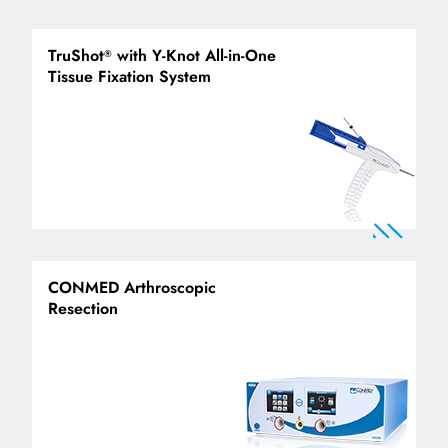
TruShot
with Y-Knot All-in-One
®
Tissue Fixation System
CONMED Arthroscopic
Resection