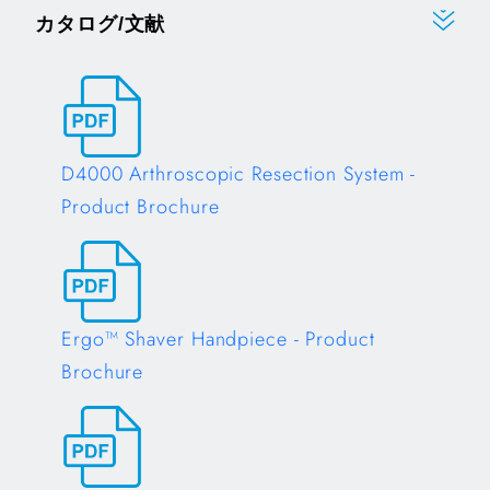
カタログ/文献
D4000 Arthroscopic Resection System -
Product Brochure
Opens in a new tab
Ergo™ Shaver Handpiece - Product
Brochure
Opens in a new tab