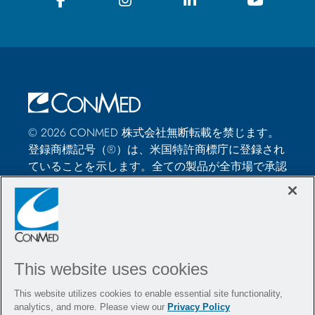
© 2026 CONMED 株式会社無断転載を禁じます。
登録商標記号（®）は、米国特許商標庁に登録され
ていることを示します。全ての製品が全市場で承認
されているわけではありません。このウェブサイト
では、外科手術における、CONMED社の医療機器
や器具の使用方法に関する情報を提供しています。
それらは医学的なアドバイスではなく、特定の患者
の治療に使用する前に、医療従事者が専門的な判断
を下す必要があります。医療従事者は、手術前に器
This website uses cookies
具の使用について訓練を受け、また、CONMED製
This website utilizes cookies to enable essential site functionality,
品を使用する前に、洗浄および滅菌の指示（該当す
analytics, and more. Please view our
Privacy Policy