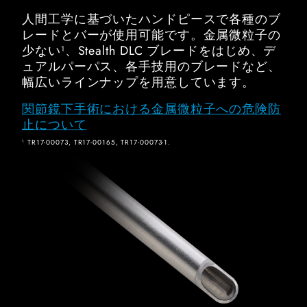
人間工学に基づいたハンドピースで各種のブ
レードとバーが使用可能です。金属微粒子の
少ない
、Stealth DLC ブレードをはじめ、デ
1
ュアルパーパス、各手技用のブレードなど、
幅広いラインナップを用意しています。
関節鏡下手術における金属微粒子への危険防
止について
TR17-00073, TR17-00165, TR17-00073-1.
1