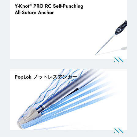
Y-Knot
PRO RC Self-Punching
®
All-Suture Anchor
PopLok ノットレスアンカー