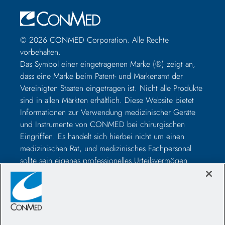
© 2026 CONMED Corporation. Alle Rechte
vorbehalten.
Das Symbol einer eingetragenen Marke (®) zeigt an,
dass eine Marke beim Patent- und Markenamt der
Vereinigten Staaten eingetragen ist. Nicht alle Produkte
sind in allen Märkten erhältlich. Diese Website bietet
Informationen zur Verwendung medizinischer Geräte
und Instrumente von CONMED bei chirurgischen
Eingriffen. Es handelt sich hierbei nicht um einen
medizinischen Rat, und medizinisches Fachpersonal
sollte sein eigenes professionelles Urteilsvermögen
nutzen, bevor es zur Behandlung eines bestimmten
Patienten verwendet wird. Medizinisches Fachpersonal
sollte vor der Operation in der Verwendung solcher
Geräte geschult werden und vor der Verwendung eines
CONMED-Produkts immer die Packungsbeilage, das