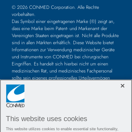
© 2026 CONMED Corporation. Alle Rechte
vorbehalten.
Das Symbol einer eingetragenen Marke (®) zeigt an,
dass eine Marke beim Patent- und Markenamt der
Vereinigten Staaten eingetragen ist. Nicht alle Produkte
sind in allen Märkten erhältlich. Diese Website bietet
Informationen zur Verwendung medizinischer Geräte
und Instrumente von CONMED bei chirurgischen
Eingriffen. Es handelt sich hierbei nicht um einen
medizinischen Rat, und medizinisches Fachpersonal
sollte sein eigenes professionelles Urteilsvermögen
nutzen, bevor es zur Behandlung eines bestimmten
Patienten verwendet wird. Medizinisches Fachpersonal
sollte vor der Operation in der Verwendung solcher
Geräte geschult werden und vor der Verwendung eines
CONMED-Produkts immer die Packungsbeilage, das
This website uses cookies
Produktetikett und/oder die Gebrauchsanweisung,
einschließlich der Anweisungen zur Reinigung und
This website utilizes cookies to enable essential site functionality,