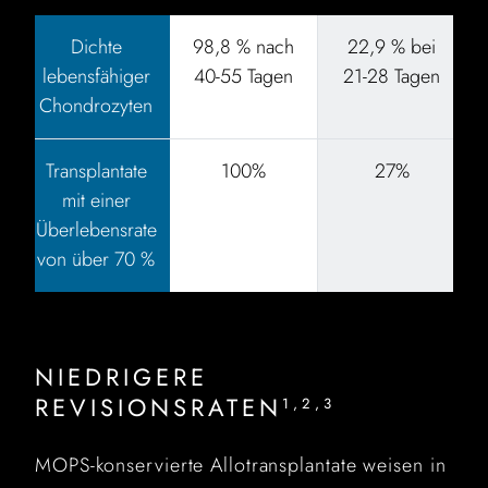
Dichte
98,8 % nach
22,9 % bei
lebensfähiger
40-55 Tagen
21-28 Tagen
Chondrozyten
Transplantate
100%
27%
mit einer
Überlebensrate
von über 70 %
NIEDRIGERE
REVISIONSRATEN
1,2,3
MOPS-konservierte Allotransplantate weisen in