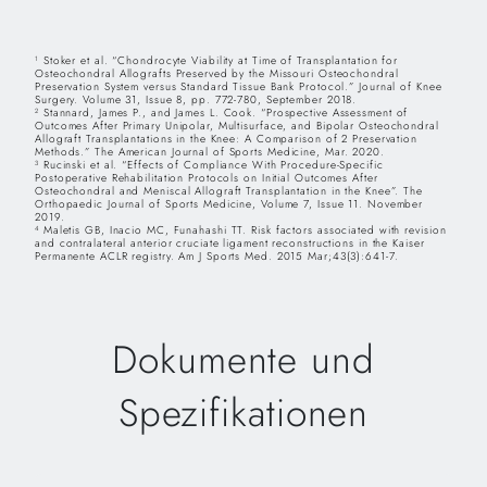
Stoker et al. “Chondrocyte Viability at Time of Transplantation for
1
Osteochondral Allografts Preserved by the Missouri Osteochondral
Preservation System versus Standard Tissue Bank Protocol.” Journal of Knee
Surgery. Volume 31, Issue 8, pp. 772-780, September 2018.
Stannard, James P., and James L. Cook. “Prospective Assessment of
2
Outcomes After Primary Unipolar, Multisurface, and Bipolar Osteochondral
Allograft Transplantations in the Knee: A Comparison of 2 Preservation
Methods.” The American Journal of Sports Medicine, Mar. 2020.
Rucinski et al. “Effects of Compliance With Procedure-Specific
3
Postoperative Rehabilitation Protocols on Initial Outcomes After
Osteochondral and Meniscal Allograft Transplantation in the Knee”. The
Orthopaedic Journal of Sports Medicine, Volume 7, Issue 11. November
2019.
Maletis GB, Inacio MC, Funahashi TT. Risk factors associated with revision
4
and contralateral anterior cruciate ligament reconstructions in the Kaiser
Permanente ACLR registry. Am J Sports Med. 2015 Mar;43(3):641-7.
Dokumente und
Spezifikationen