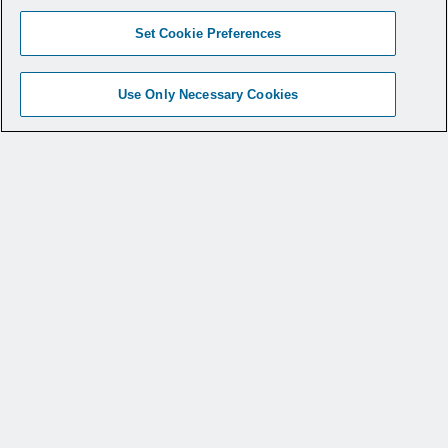
Set Cookie Preferences
Use Only Necessary Cookies
Produkte
Medizinische Fachgebiete
Medizinische Aus- und Weiterbildung
Service und Support
Warum CONMED?