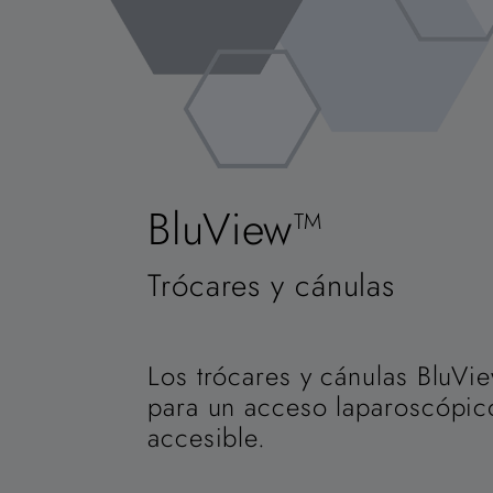
BluView™
Trócares y cánulas
Los trócares y cánulas BluVi
para un acceso laparoscópico
accesible.