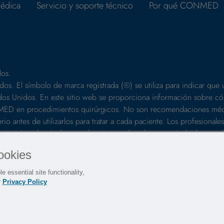
édica
Servicio y soporte técnico
Por qué CONMED
os.
os. El símbolo de marca registrada (®) se utiliza para indicar que
tados Unidos. En este sitio web se proporciona información sobre c
ONMED en procedimientos quirúrgicos. No son recomendaciones méd
io antes de utilizarlos para tratar a cada paciente. Los profesionales
a cirugía, además de consultar siempre los elementos incluidos en e
uidas las instrucciones de limpieza y esterilización (si corresponde)
ookies
e essential site functionality,
r
Privacy Policy
Eventos
Políticas
Mapa del sitio