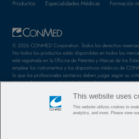
Productos
Especialidades Médicas
Formación m
© 2026 CONMED Corporation. Todos los derechos reservad
No todos los productos están disponibles en todos los mercad
está registrada en la Oficina de Patentes y Marcas de los Es
emplear los instrumentos y los dispositivos médicos de C
lo que los profesionales sanitarios deben juzgar según su criter
deberán formarse en el uso de dichos dispositivos antes de l
el etiquetado de los productos y las instrucciones de uso, incl
This website uses c
utilizar cualquier producto CONMED.
This website utilizes cookies to enabl
analytics, and more. Please view ou
Contacto
Carreras profesionales
Ubicaciones
Blog