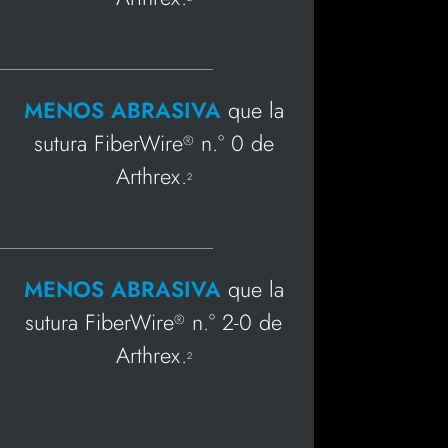
MENOS ABRASIVA
que la
sutura FiberWire
n.° 0 de
®
Arthrex.
2
MENOS ABRASIVA
que la
sutura FiberWire
n.° 2-0 de
®
Arthrex.
2