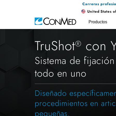
Carreras profesi
United States o
Productos
TruShot
con Y
®
Sistema de fijación
todo en uno
Diseñado específicamen
procedimientos en artic
pequeñas.