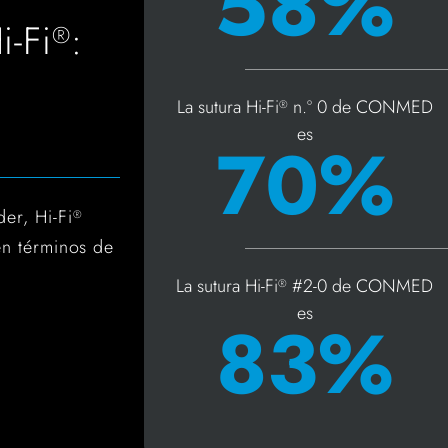
58%
-Fi
:
®
La sutura Hi-Fi
n.º 0 de CONMED
®
es
70%
er, Hi-Fi
®
n términos de
La sutura Hi-Fi
#2-0 de CONMED
®
es
83%