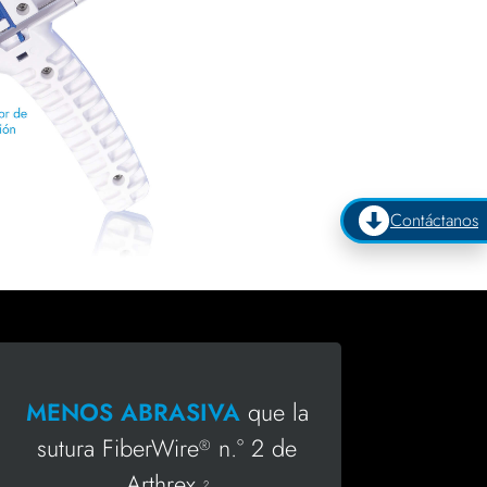
Contáctanos
MENOS ABRASIVA
que la
sutura FiberWire
n.° 2 de
®
Arthrex.
2