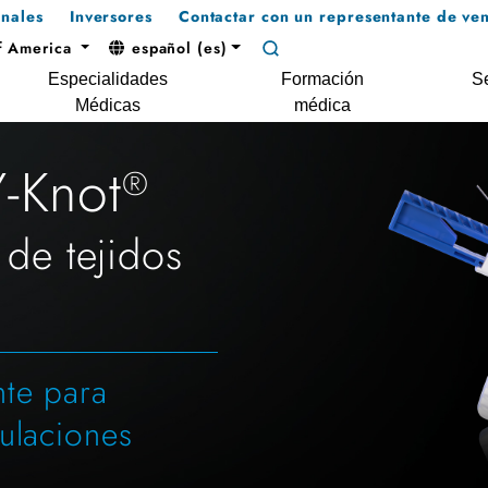
onales
Inversores
Contactar con un representante de ven
f America
español (es)
Especialidades
Formación
Se
Médicas
médica
-Knot
®
 de tejidos
te para
ulaciones