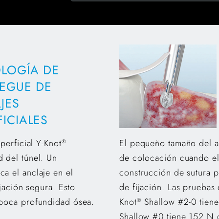
LOGÍA DE
IEGUE DE
JES
FICIALES
perficial Y-Knot
El pequeño tamaño del a
®
 del túnel. Un
de colocación cuando el 
a el anclaje en el
construcción de sutura p
ijación segura. Esto
de fijación. Las pruebas
 poca profundidad ósea.
Knot
Shallow #2-0 tiene
®
Shallow #0 tiene 152 N 