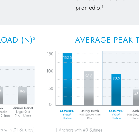
promedio.
1
LOAD (N)
AVERAGE PEAK T
3