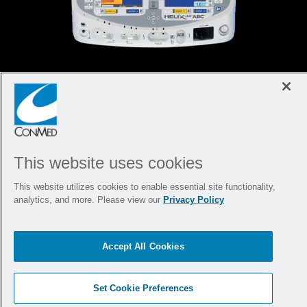
Portafolio Energético
Construido sobre un legado de
innovación
This website uses cookies
Nuestra cartera de energía garantiza resultados
excepcionales para los pacientes e infunde
This website utilizes cookies to enable essential site functionality,
analytics, and more. Please view our
Privacy Policy
confianza en los proveedores de atención
médica.
Accept All Cookies
Set Cookie Preferences