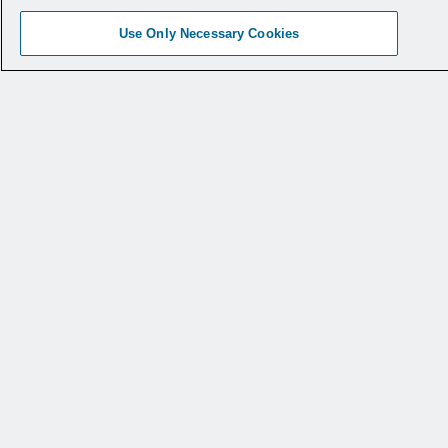
Use Only Necessary Cookies
Evacuador de humo PlumeSafe
®
X5™
Captura partículas 10 veces más pequeñas que
otros extractores de humo
Solo 3 de cada 1.000.000 de partículas pasan a
través de la membrana, lo que garantiza que
respires aire limpio.
* Datos en archivo.