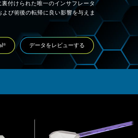
に裏付けられた唯一のインサフレータ
および術後の転帰に良い影響を与えま
al
データをレビューする
®