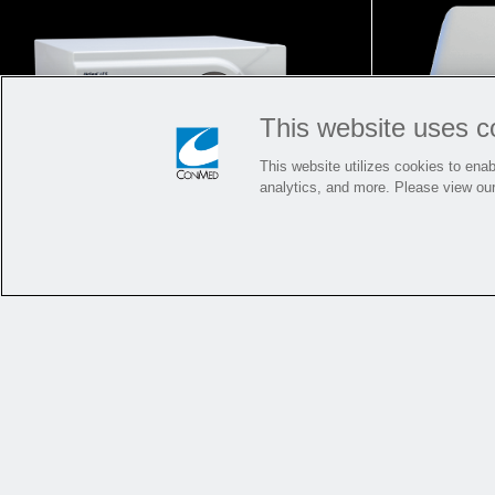
This website uses c
This website utilizes cookies to enabl
analytics, and more. Please view ou
AirSeal
iFS Insufflator
®
エネル
臨床データに裏付けられ
リオ
た、回復治療に革命をもた
革新の伝
らす技術
患者の術中および術後の経過に良
当社のエネ
優れた業界洞察をお探
い影響を与える、画期的な二酸化
は、優れた
炭素送気ソリューション。
療提供者に
すか?