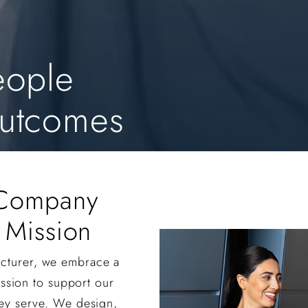
eople
Outcomes
 Company
 Mission
cturer, we embrace a
mission to support our
hey serve. We design,