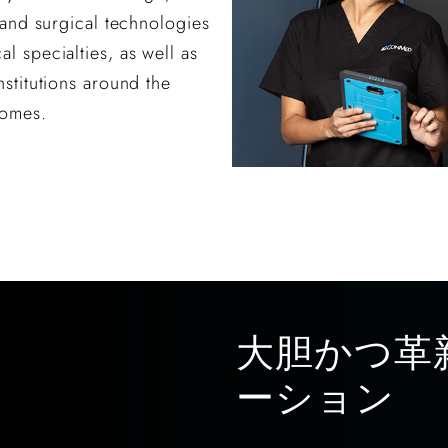
s and surgical technologies
l specialties, as well as
nstitutions around the
comes.
大胆かつ革
ーション