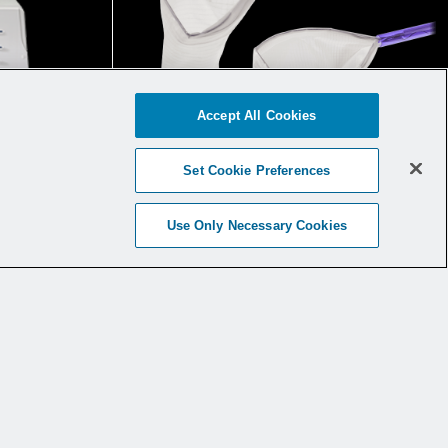
Accept All Cookies
Set Cookie Preferences
Use Only Necessary Cookies
リオ
機器ポートフォリオ
ートフ
ケアの継続性全体にわたる
適切なツール
るため
当社は、臨床的に差別化された機
議および教育イベ
を提供
器を提供するために提携していま
す。