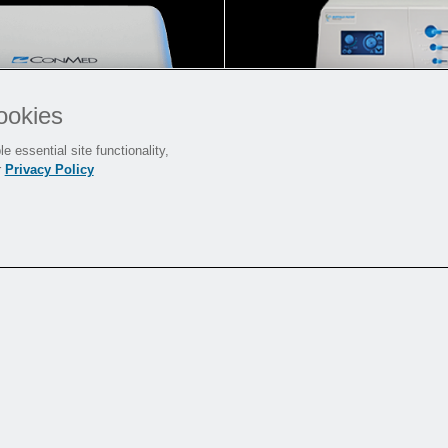
ookies
e essential site functionality,
r
Privacy Policy
ギーポートフォ
煙避難ポートフォ
市場で最も広範なポ
ォリオ
統に基づいて構築
ルギー ポートフォリオ
人命救助にあたる人々を守
しで
今後の会
患者成果を保証し、医
に、私たちは必要な柔軟性
信頼をもたらします。
します。
ント