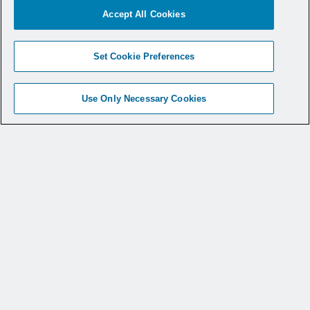
the Infinity™ Knee System
Accept All Cookies
Set Cookie Preferences
Use Only Necessary Cookies
All-Inside ACL Reconstruction Using
the Infinity™ Knee System - Mike
Pickell, MD