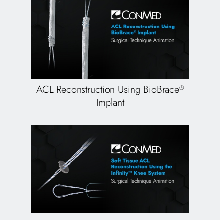
ACL Reconstruction Using BioBrace
®
Implant