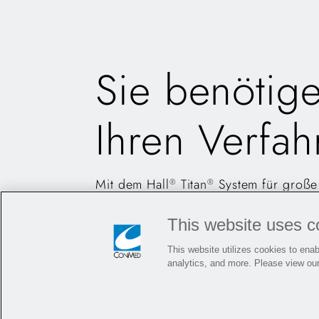
Sie benötig
Ihren Verfa
Mit dem Hall
Titan
System für große
®
®
können Sie Ihre Geschwindigkeit erhö
This website uses c
CHIRURGISCHE ELEKTROWE
This website utilizes cookies to enabl
analytics, and more. Please view ou