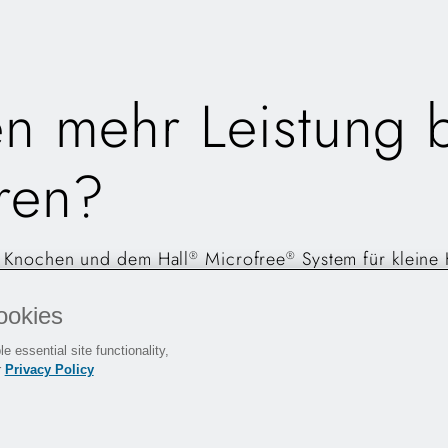
en mehr Leistung 
hren?
 Knochen und dem Hall
Microfree
System für kleine
®
®
hen.
ookies
RKZEUGE
e essential site functionality,
r
Privacy Policy