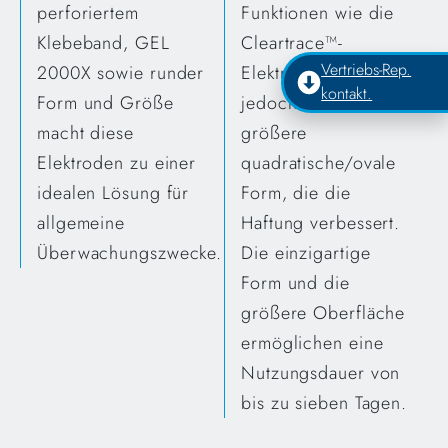
perforiertem
Funktionen wie die
Klebeband, GEL
Cleartrace™-
Vertriebs-Rep.
2000X sowie runder
Elektroden, verfügen
kontakt.
Form und Größe
jedoch über eine
macht diese
größere
Elektroden zu einer
quadratische/ovale
idealen Lösung für
Form, die die
allgemeine
Haftung verbessert.
Überwachungszwecke.
Die einzigartige
Form und die
größere Oberfläche
ermöglichen eine
Nutzungsdauer von
bis zu sieben Tagen.