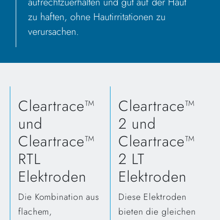
aufrechtzuerhalten und gut auf der Haut
zu haften, ohne Hautirritationen zu
verursachen.
Cleartrace™
Cleartrace™
und
2 und
Cleartrace™
Cleartrace™
RTL
2 LT
Elektroden
Elektroden
Die Kombination aus
Diese Elektroden
flachem,
bieten die gleichen