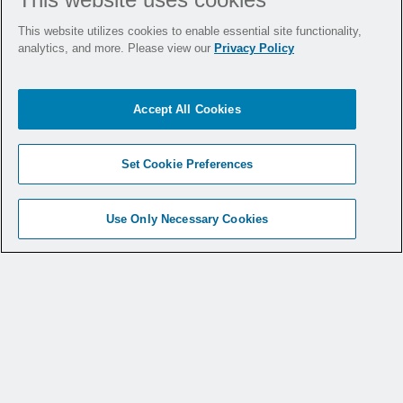
This website utilizes cookies to enable essential site functionality,
BTB ACL Reconstruction Using the
analytics, and more. Please view our
Privacy Policy
Infinity™ Knee System
Accept All Cookies
Set Cookie Preferences
Use Only Necessary Cookies
BTB ACL Reconstruction Using the
Infinity™ Knee System - Kristofer Jones,
MD