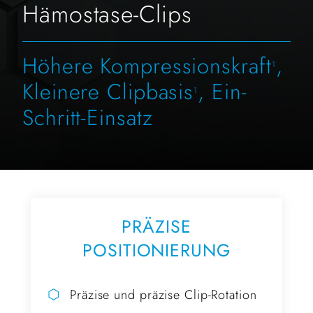
Hämostase-Clips
Höhere Kompressionskraft
,
1
Kleinere Clipbasis
, Ein-
1
Schritt-Einsatz
PRÄZISE
POSITIONIERUNG
⬡
Präzise und präzise Clip-Rotation