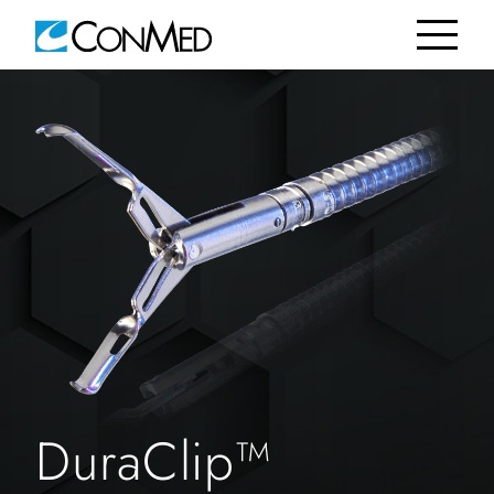
DuraClip™