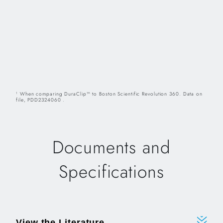
When comparing DuraClip™ to Boston Scientific Revolution 360. Data on
1
file, PDD2324060 .
Documents and
Specifications
View the Literature