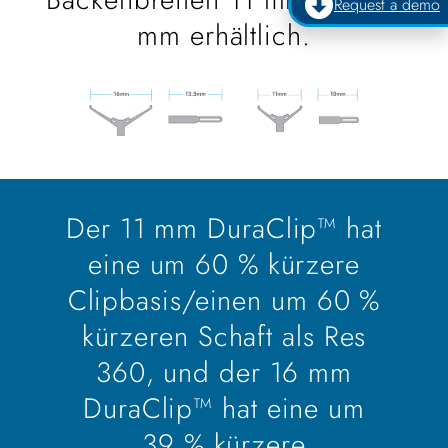
Request a demo
mm erhältlich.
Der 11 mm DuraClip™ hat
eine um 60 % kürzere
Clipbasis/einen um 60 %
kürzeren Schaft als Res
360, und der 16 mm
DuraClip™ hat eine um
39 % kürzere