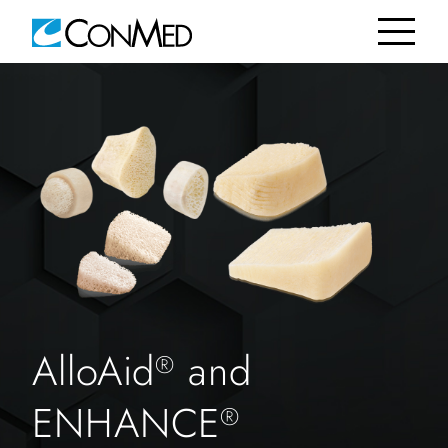
AlloAid
and
®
ENHANCE
®