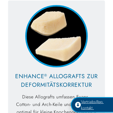
ENHANCE
ALLOGRAFTS ZUR
®
DEFORMITÄTSKORREKTUR
Diese Allografts umfassen Evans-,
Vertriebs-Rep.
Cotton- und Arch-Keile und eignen sich
kontakt.
optimal für kleine Knochenoperationen