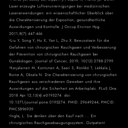
Laser erzeugte Luftverunreinigungen bei medizinischen
Laseranwendungen: ein wissenschaftlicher Überblick über
die Charakterisierung der Exposition, gesundheitliche
Auswirkungen und Kontrolle. J Occup Environ Hyg.
2011;8(7):447-466
Liu Y, Song Y, Hu X, Yan L, Zhu X. Bewusstsein für die
4
Gefahren von chirurgischen Rauchgasen und Verbesserung
der Prävention von chirurgischen Rauchgasen bei
Gynäkologen. Journal of Cancer, 2019; 10(12):2788-2799
Karjalainen M, Kontunen A, Saari S, Rönkkö T, Lekkala J,
5
Roine A, Oksala N. Die Charakterisierung von chirurgischen
Rauchgasen aus verschiedenen Geweben und ihre
Auswirkungen auf die Sicherheit am Arbeitsplatz. PLoS One.
2018 Apr 12;13(4):e0195274. doi:
10.1371/journal.pone.0195274. PMID: 29649244; PMCID:
PMC5896939
Ingle, L. Sie denken über den Kauf nach ... Ein
6
chirurgisches Rauchgasabsaugungssystem. Outpatient