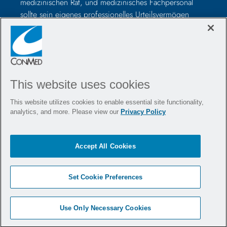
medizinischen Rat, und medizinisches Fachpersonal
sollte sein eigenes professionelles Urteilsvermögen
nutzen, bevor es zur Behandlung eines bestimmten
Patienten verwendet wird. Medizinisches Fachpersonal
sollte vor der Operation in der Verwendung solcher
Geräte geschult werden und vor der Verwendung eines
CONMED-Produkts immer die Packungsbeilage, das
This website uses cookies
Produktetikett und/oder die Gebrauchsanweisung,
einschließlich der Anweisungen zur Reinigung und
This website utilizes cookies to enable essential site functionality,
Sterilisation (falls zutreffend), lesen.
analytics, and more. Please view our
Privacy Policy
Kontaktieren Sie uns
Stellenangebote
Accept All Cookies
Standorte
Blog
Veranstaltungen
Richtlinien
Set Cookie Preferences
Impressum
Sitemap
Use Only Necessary Cookies