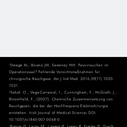
Steege AL, Boiano JM, Sweeney MH. Passivrauchen im
1
Operationssaal? Fehlende Vorsichtsmaßnahmen für
chirurgische Rauchgase. Am J Ind Med. 2016;59(11):1020-
1031.
Sahaf, O., Vega-Carrascal, I., Cunningham, F., McGrath, J.,
2
Bloomfield, F., (2007). Chemische Zusammensetzung von
Rauchgasen, die bei der Hochfrequenz-Elektrochirurgie
entstehen. Irish Journal of Medical Science, DOI:
10.1007/si1845-007-0068-0
Pierce JS, Lacey SE, Lippert JF, Lopez R, Franke JE. Durch
3