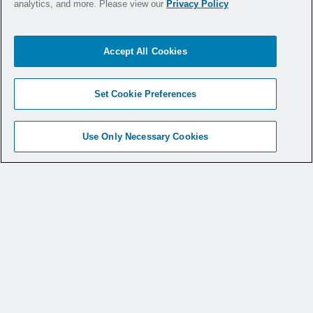
analytics, and more. Please view our
Privacy Policy
Stephan
Lukas Hellmann
Wesselmann
Business
Business Unit
Development &
Accept All Cookies
Manager
Marketing Manager
Orthopedics DACH
DACH
Set Cookie Preferences
Email
Email
Use Only Necessary Cookies
Klaus Theiß
Peer Bonefeld
Product Manager
Regional Sales