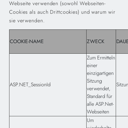
Webseite verwenden (sowohl Webseiten-
Cookies als auch Drittcookies) und warum wir
sie verwenden.
COOKIE-NAME
ZWECK
DAU
Zum Ermitteln
einer
einzigartigen
Sitzung
ASP.NET_SessionId
Sitz
verwendet,
Standard für
alle ASP.Net-
Webseiten
Um