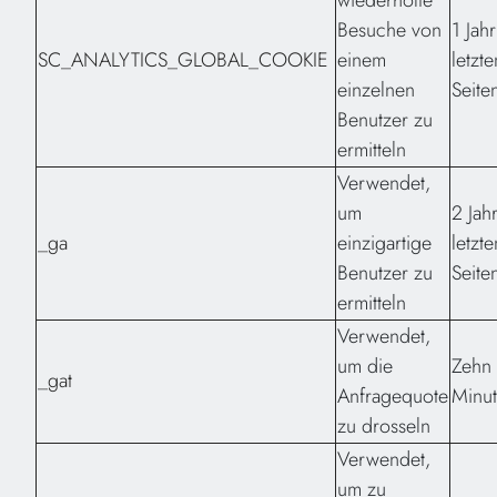
wiederholte
Besuche von
1 Jah
SC_ANALYTICS_GLOBAL_COOKIE
einem
letzt
einzelnen
Seite
Benutzer zu
ermitteln
Verwendet,
um
2 Jah
_ga
einzigartige
letzt
Benutzer zu
Seite
ermitteln
Verwendet,
um die
Zehn
_gat
Anfragequote
Minu
zu drosseln
Verwendet,
um zu