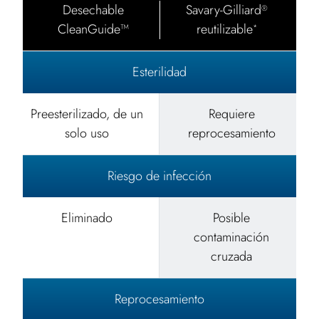
Desechable
Savary-Gilliard
®
CleanGuide™
reutilizable
*
Esterilidad
Preesterilizado, de un
Requiere
solo uso
reprocesamiento
Riesgo de infección
Eliminado
Posible
contaminación
cruzada
Reprocesamiento