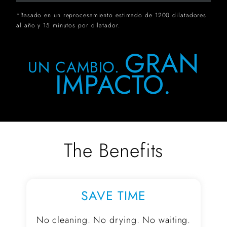
*Basado en un reprocesamiento estimado de 1200 dilatadores
al año y 15 minutos por dilatador.
GRAN
UN CAMBIO.
IMPACTO.
The Benefits
SAVE TIME
No cleaning. No drying. No waiting.