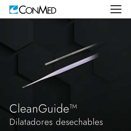
CleanGuide™
Dilatadores desechables