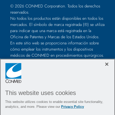
© 2026 CONMED Corporation. Todos los derechos
reservados.
No todos los productos están disponibles en todos los
mercados. El símbolo de marca registrada (®) se utiliza
para indicar que una marca está registrada en la
Oficina de Patentes y Marcas de los Estados Unidos.
En este sitio web se proporciona información sobre
cómo emplear los instrumentos y los dispositivos
médicos de CONMED en procedimientos quirúrgicos.
No son recomendaciones médicas, con lo que los
profesionales sanitarios deben juzgar según su criterio
antes de utilizarlos para tratar a cada paciente. Los
profesionales sanitarios deberán formarse en el uso de
dichos dispositivos antes de la cirugía, además de
This website uses cookies
consultar siempre los elementos incluidos en el
paquete, el etiquetado de los productos y las
This website utilizes cookies to enable essential site functionality,
instrucciones de uso, incluidas las instrucciones de
analytics, and more. Please view our
Privacy Policy
limpieza y esterilización (si corresponde), antes de