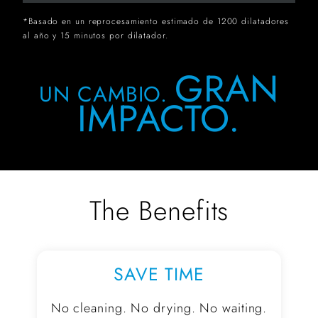
*Basado en un reprocesamiento estimado de 1200 dilatadores
al año y 15 minutos por dilatador.
GRAN
UN CAMBIO.
IMPACTO.
The Benefits
SAVE TIME
No cleaning. No drying. No waiting.