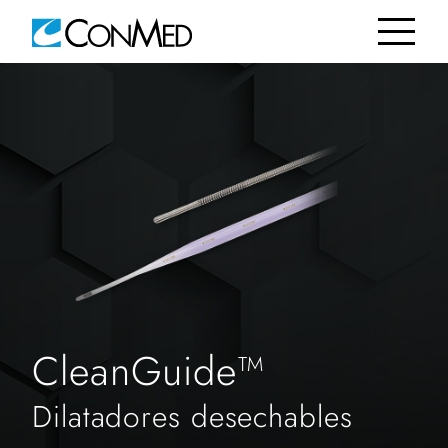
CleanGuide™
Dilatadores desechables