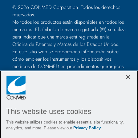
© 2026 CONMED Corporation. Todos los derechos
reservados.
No todos los productos están disponibles en todos los
mercados. El símbolo de marca registrada (®) se utiliza
para indicar que una marca está registrada en la
Oficina de Patentes y Marcas de los Estados Unidos.
En este sitio web se proporciona información sobre
cómo emplear los instrumentos y los dispositivos
médicos de CONMED en procedimientos quirúrgicos.
No son recomendaciones médicas, con lo que los
profesionales sanitarios deben juzgar según su criterio
antes de utilizarlos para tratar a cada paciente. Los
profesionales sanitarios deberán formarse en el uso de
dichos dispositivos antes de la cirugía, además de
This website uses cookies
consultar siempre los elementos incluidos en el
paquete, el etiquetado de los productos y las
This website utilizes cookies to enable essential site functionality,
instrucciones de uso, incluidas las instrucciones de
analytics, and more. Please view our
Privacy Policy
limpieza y esterilización (si corresponde), antes de