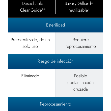
Desechable
Savary-Gilliard
®
CleanGuide™
reutilizable
*
Esterilidad
Preesterilizado, de un
Requiere
solo uso
reprocesamiento
Riesgo de infección
Eliminado
Posible
contaminación
cruzada
Reprocesamiento