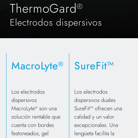
ThermoGard
®
Electrodos dispersivos
MacroLyte
SureFit™
®
Los electrodos
Los electrodos
dispersivos
dispersivos duales
MacroLyte
son una
SureFit™ ofrecen una
®
solución rentable que
calidad y un valor
cuenta con bordes
excepcionales. Una
festoneados, gel
lengüeta facilita la