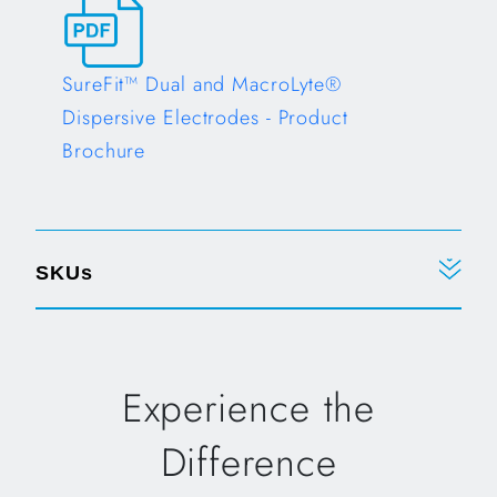
SureFit™ Dual and MacroLyte®
Dispersive Electrodes - Product
Brochure
Opens in a new tab
SKUs
Experience the
Difference