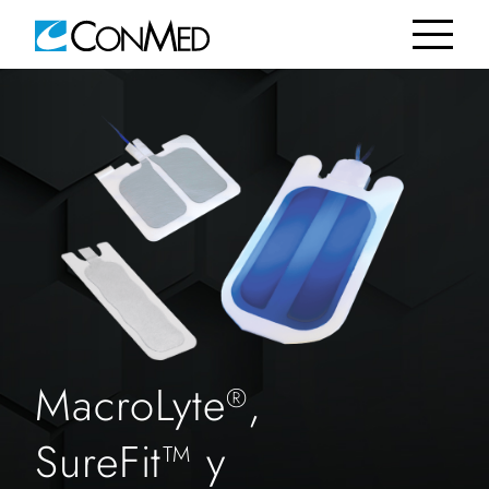
MacroLyte
,
®
SureFit™ y