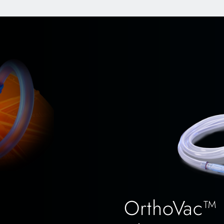
OrthoVac™ 