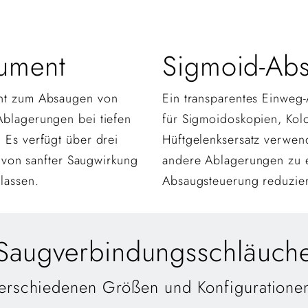
rument
Sigmoid-Abs
ent zum Absaugen von
Ein transparentes Einweg
Ablagerungen bei tiefen
für Sigmoidoskopien, Kol
 Es verfügt über drei
Hüftgelenksersatz verwend
l von sanfter Saugwirkung
andere Ablagerungen zu e
lassen.
Absaugsteuerung reduzie
Saugverbindungsschläuch
verschiedenen Größen und Konfigurationen