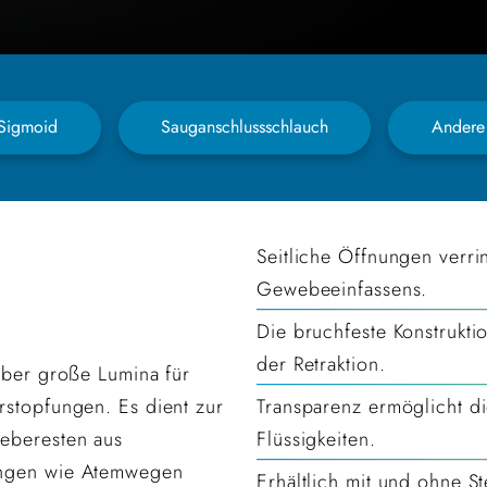
 Sigmoid
Sauganschlussschlauch
Andere
Seitliche Öffnungen verri
Gewebeeinfassens.
Die bruchfeste Konstrukt
der Retraktion.
über große Lumina für
rstopfungen. Es dient zur
Transparenz ermöglicht di
eberesten aus
Flüssigkeiten.
ungen wie Atemwegen
Erhältlich mit und ohne S