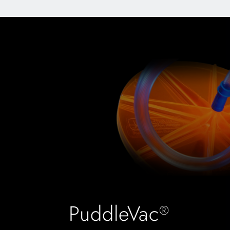
PuddleVac
®