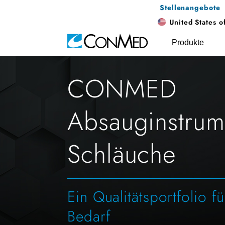
Stellenangebote
United States o
Produkte
CONMED
Absauginstrum
Schläuche
Ein Qualitätsportfolio f
Bedarf