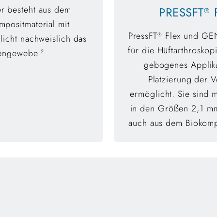
er besteht aus dem
PRESSFT
F
®
positmaterial mit
PressFT
Flex und GE
®
licht nachweislich das
für die Hüftarthroskop
engewebe.
2
gebogenes Applika
Platzierung der 
ermöglicht. Sie sind m
in den Größen 2,1 m
auch aus dem Biokomp