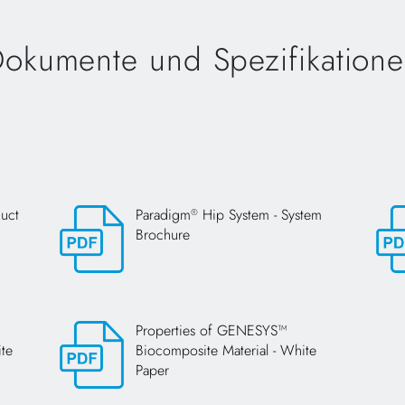
okumente und Spezifikation
duct
Paradigm
Hip System - System
®
Brochure
Opens in a new tab
Open
Properties of GENESYS™
te
Biocomposite Material - White
Paper