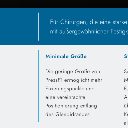
Für Chirurgen, die eine stark
mit außergewöhnlicher Festigke
Minimale Größe
S
Die geringe Größe von
S
PressFT ermöglicht mehr
M
Fixierungspunkte und
F
eine vereinfachte
A
Positionierung entlang
ü
des Glenoidrandes.
K
a