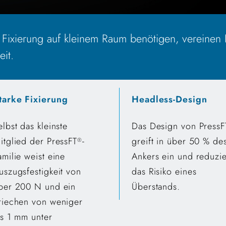
e Fixierung auf kleinem Raum benötigen, vereinen 
it.
tarke Fixierung
Headless-Design
elbst das kleinste
Das Design von PressF
itglied der PressFT
-
greift in über 50 % de
®
amilie weist eine
Ankers ein und reduzie
uszugsfestigkeit von
das Risiko eines
ber 200 N und ein
Überstands.
riechen von weniger
ls 1 mm unter