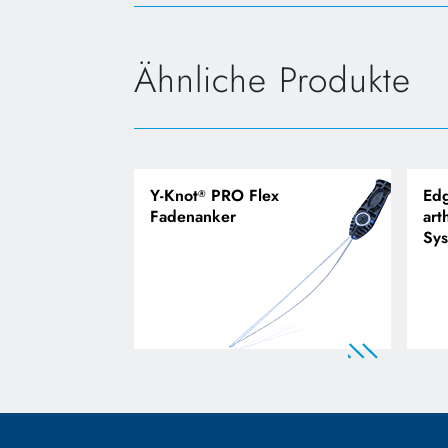
Ähnliche Produkte
Y-Knot
PRO Flex
Ed
®
Fadenanker
art
Sy