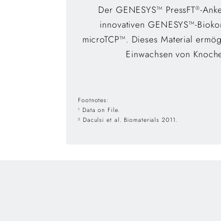
Der GENESYS™ PressFT
-Ank
®
innovativen GENESYS™-Biokom
microTCP™. Dieses Material ermög
Einwachsen von Knoch
Footnotes:
Data on File.
1
Daculsi et al. Biomaterials 2011.
2