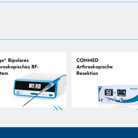
ge
Bipolares
CONMED
®
hroskopisches RF-
Arthroskopische
stem
Resektion