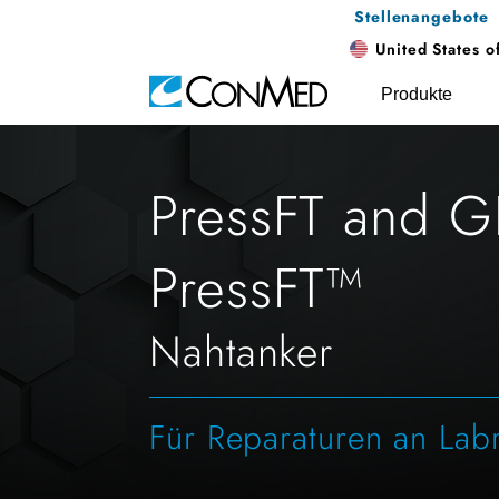
Stellenangebote
United States o
Produkte
PressFT and 
PressFT™
Nahtanker
Für Reparaturen an Lab