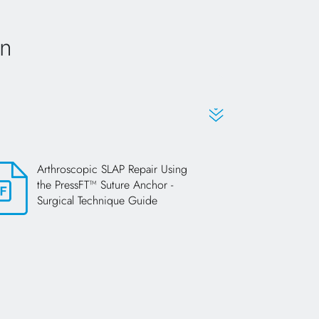
en
Arthroscopic SLAP Repair Using
the PressFT™ Suture Anchor -
Surgical Technique Guide
s in a new tab