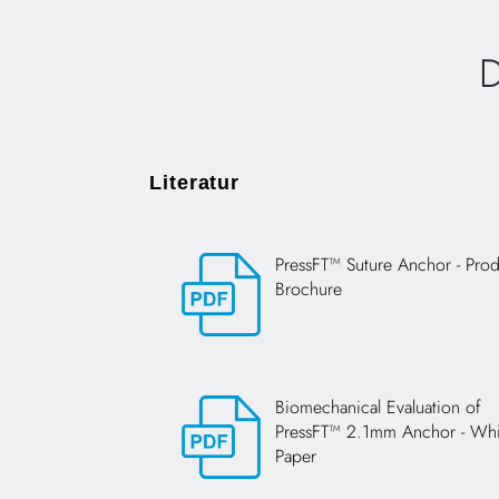
D
Literatur
PressFT™ Suture Anchor - Pro
Brochure
Opens in a new tab
Biomechanical Evaluation of
PressFT™ 2.1mm Anchor - Whi
Paper