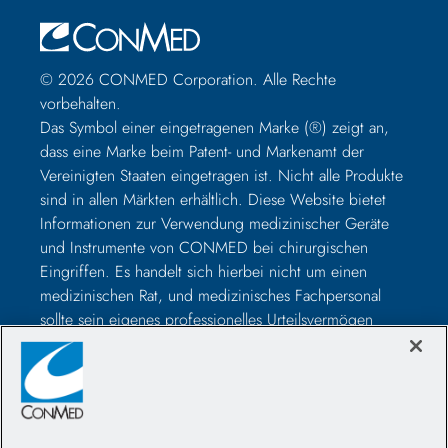
© 2026 CONMED Corporation. Alle Rechte
vorbehalten.
Das Symbol einer eingetragenen Marke (®) zeigt an,
dass eine Marke beim Patent- und Markenamt der
Vereinigten Staaten eingetragen ist. Nicht alle Produkte
sind in allen Märkten erhältlich. Diese Website bietet
Informationen zur Verwendung medizinischer Geräte
und Instrumente von CONMED bei chirurgischen
Eingriffen. Es handelt sich hierbei nicht um einen
medizinischen Rat, und medizinisches Fachpersonal
sollte sein eigenes professionelles Urteilsvermögen
nutzen, bevor es zur Behandlung eines bestimmten
Patienten verwendet wird. Medizinisches Fachpersonal
sollte vor der Operation in der Verwendung solcher
Geräte geschult werden und vor der Verwendung eines
CONMED-Produkts immer die Packungsbeilage, das