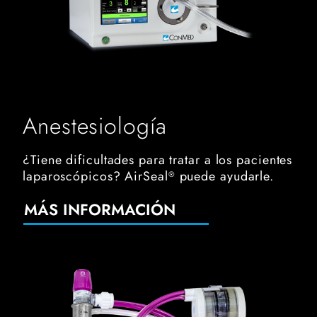
Anestesiología
¿Tiene dificultades para tratar a los pacientes
laparoscópicos? AirSeal
puede ayudarle.
®
MÁS INFORMACIÓN
airseal robotic solution tubing and access port connecte