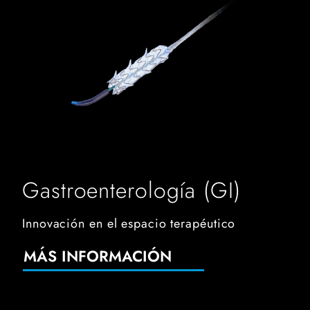
Gastroenterología (GI)
Innovación en el espacio terapéutico
MÁS INFORMACIÓN
airseal ifs system facing left showing features on displa