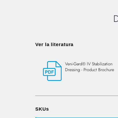
D
Ver la literatura
Veni-Gard® IV Stabilization
Dressing - Product Brochure
Opens in a new tab
SKUs