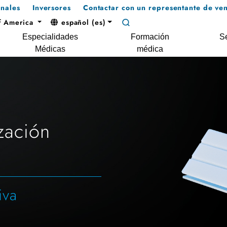
onales
Inversores
Contactar con un representante de ven
f America
español (es)
Especialidades
Formación
Se
Médicas
médica
zación
iva