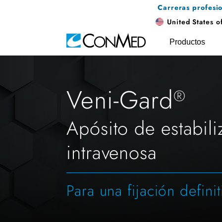
Carreras profesi
United States o
Productos
Veni-Gard
®
Apósito de estabili
intravenosa
Para una fijación definit