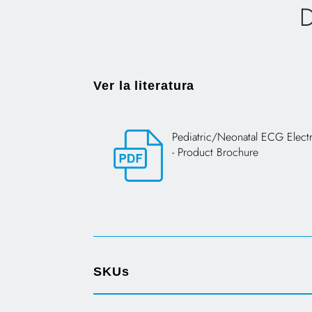
D
Ver la literatura
Pediatric/Neonatal ECG Elect
- Product Brochure
Opens in a new tab
SKUs