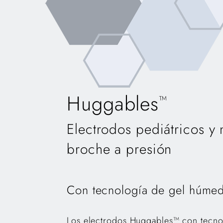
Huggables
™
Electrodos pediátricos y 
broche a presión
Con tecnología de gel húme
Los electrodos Huggables™ con tecn