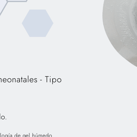
neonatales - Tipo
do.
ología de gel húmedo