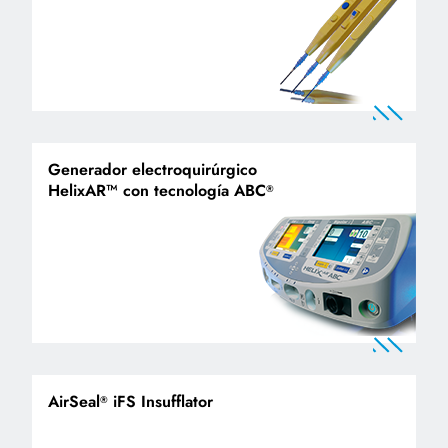
Generador electroquirúrgico
HelixAR™ con tecnología ABC
®
AirSeal
iFS Insufflator
®