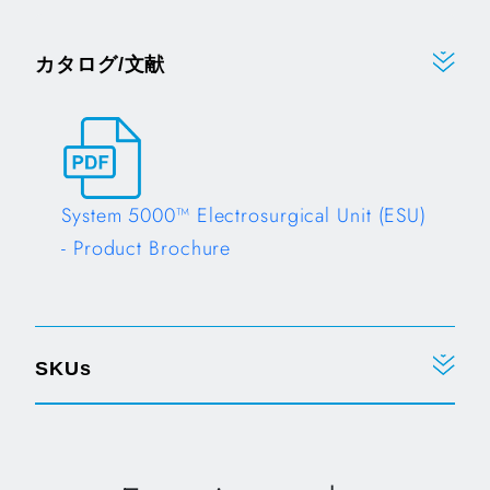
カタログ/文献
System 5000™ Electrosurgical Unit (ESU)
- Product Brochure
Opens in a new tab
SKUs