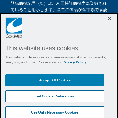
登録商標記号（®）は、米国特許商標庁に登録され
ていることを示します。全ての製品が全市場で承認
されているわけではありません。このウェブサイト
では、外科手術における、CONMED社の医療機器
や器具の使用方法に関する情報を提供しています。
それらは医学的なアドバイスではなく、特定の患者
の治療に使用する前に、医療従事者が専門的な判断
This website uses cookies
を下す必要があります。医療従事者は、手術前に器
具の使用について訓練を受け、また、CONMED製
This website utilizes cookies to enable essential site functionality,
品を使用する前に、洗浄および滅菌の指示（該当す
analytics, and more. Please view our
Privacy Policy
る場合）を含め、添付文書、製品ラベル、および／
または使用説明書を常に参照する必要があります。
Accept All Cookies
製品情報
採用情報
事業拠点
ブログ
Set Cookie Preferences
ポリシー
サイトマップ
Use Only Necessary Cookies