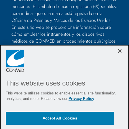
mercados. El símbolo de marca registrada (®) se utiliza
para indicar que una marca está registrada en la
Oficina de Patentes y Marcas de los Estados Unidos.
En este sitio web se proporciona información sobre
cómo emplear los instrumentos y los dispositivos
médicos de CONMED en procedimientos quirúrgicos.
No son recomendaciones médicas, con lo que los
profesionales sanitarios deben juzgar según su criterio
antes de utilizarlos para tratar a cada paciente. Los
profesionales sanitarios deberán formarse en el uso de
dichos dispositivos antes de la cirugía, además de
consultar siempre los elementos incluidos en el
This website uses cookies
paquete, el etiquetado de los productos y las
This website utilizes cookies to enable essential site functionality,
instrucciones de uso, incluidas las instrucciones de
analytics, and more. Please view our
Privacy Policy
limpieza y esterilización (si corresponde), antes de
utilizar cualquier producto CONMED.
Accept All Cookies
Contacto
Carreras profesionales
Ubicaciones