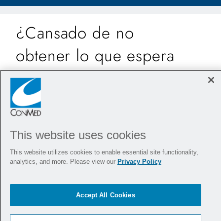
¿Cansado de no
obtener lo que espera
de sus relaciones
comerciales?
This website uses cookies
CONMED constituye una alternativa fiable a
otros proveedores de instrumentos eléctricos.
This website utilizes cookies to enable essential site functionality,
analytics, and more. Please view our
Privacy Policy
Con Hall
, quedará
libre
de:
®
cumplimiento contractual
términos confusos
Accept All Cookies
obsolescencia forzada